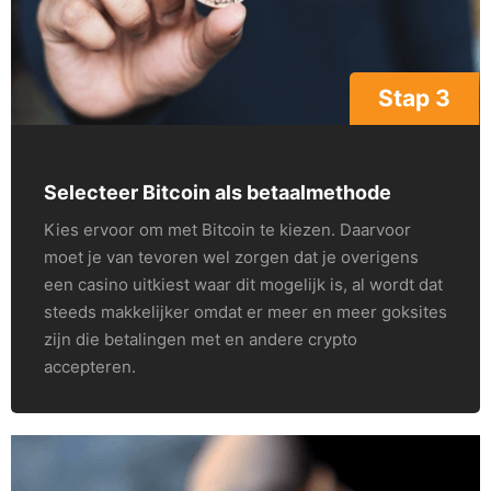
Stap 3
Selecteer Bitcoin als betaalmethode
Kies ervoor om met Bitcoin te kiezen. Daarvoor
moet je van tevoren wel zorgen dat je overigens
een casino uitkiest waar dit mogelijk is, al wordt dat
steeds makkelijker omdat er meer en meer goksites
zijn die betalingen met en andere crypto
accepteren.