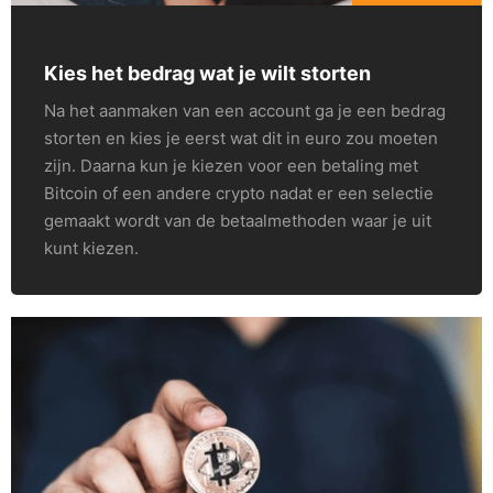
Kies het bedrag wat je wilt storten
Na het aanmaken van een account ga je een bedrag
storten en kies je eerst wat dit in euro zou moeten
zijn. Daarna kun je kiezen voor een betaling met
Bitcoin of een andere crypto nadat er een selectie
gemaakt wordt van de betaalmethoden waar je uit
kunt kiezen.