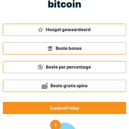
bitcoin
Hoogst gewaardeerd
Beste bonus
Beste per percentage
Beste gratis spins
CasinoFriday
1