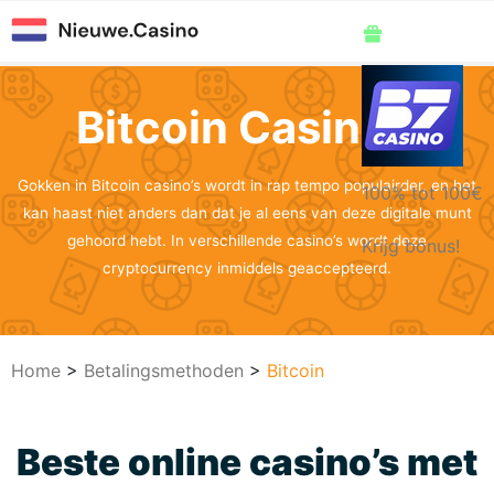
Bitcoin Casino’s
Gokken in Bitcoin casino’s wordt in rap tempo populairder, en het
100%
tot
100€
kan haast niet anders dan dat je al eens van deze digitale munt
gehoord hebt. In verschillende casino’s wordt deze
Krijg bonus!
cryptocurrency inmiddels geaccepteerd.
Home
>
Betalingsmethoden
>
Bitcoin
Beste online casino’s met