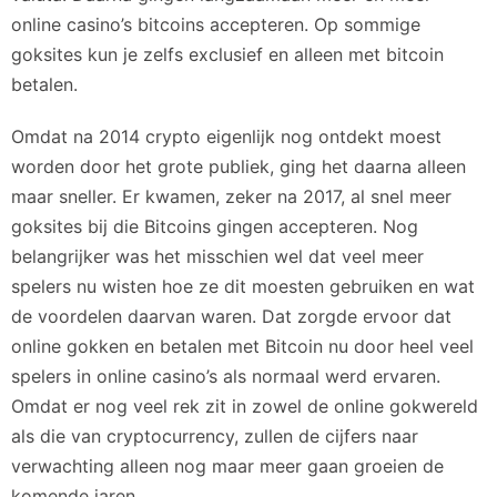
online casino’s bitcoins accepteren. Op sommige
goksites kun je zelfs exclusief en alleen met bitcoin
betalen.
Omdat na 2014 crypto eigenlijk nog ontdekt moest
worden door het grote publiek, ging het daarna alleen
maar sneller. Er kwamen, zeker na 2017, al snel meer
goksites bij die Bitcoins gingen accepteren. Nog
belangrijker was het misschien wel dat veel meer
spelers nu wisten hoe ze dit moesten gebruiken en wat
de voordelen daarvan waren. Dat zorgde ervoor dat
online gokken en betalen met Bitcoin nu door heel veel
spelers in online casino’s als normaal werd ervaren.
Omdat er nog veel rek zit in zowel de online gokwereld
als die van cryptocurrency, zullen de cijfers naar
verwachting alleen nog maar meer gaan groeien de
komende jaren.