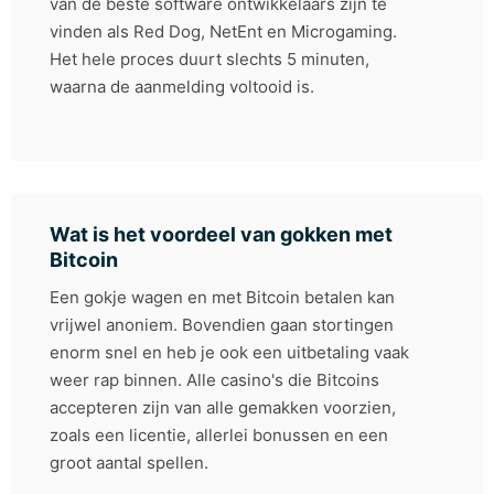
van de beste software ontwikkelaars zijn te
vinden als Red Dog, NetEnt en Microgaming.
Het hele proces duurt slechts 5 minuten,
waarna de aanmelding voltooid is.
Wat is het voordeel van gokken met
Bitcoin
Een gokje wagen en met Bitcoin betalen kan
vrijwel anoniem. Bovendien gaan stortingen
enorm snel en heb je ook een uitbetaling vaak
weer rap binnen. Alle casino's die Bitcoins
accepteren zijn van alle gemakken voorzien,
zoals een licentie, allerlei bonussen en een
groot aantal spellen.