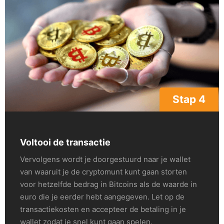
Stap 4
Voltooi de transactie
Vervolgens wordt je doorgestuurd naar je wallet
van waaruit je de cryptomunt kunt gaan storten
voor hetzelfde bedrag in Bitcoins als de waarde in
euro die je eerder hebt aangegeven. Let op de
transactiekosten en accepteer de betaling in je
wallet zodat je snel kunt gaan spelen.