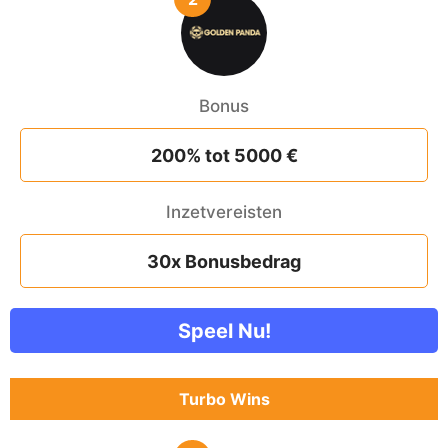
Bonus
200% tot 5000 €
Inzetvereisten
30x Bonusbedrag
Speel Nu!
Turbo Wins