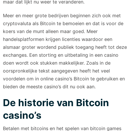
maar dat lijkt nu weer te veranderen.
Meer en meer grote bedrijven beginnen zich ook met
cryptovaluta als Bitcoin te bemoeien en dat is voor de
koers van de munt alleen maar goed. Meer
handelsplatformen krijgen licenties waardoor een
alsmaar groter wordend publiek toegang heeft tot deze
exchanges. Een storting en uitbetaling in een casino
doen wordt ook stukken makkelijker. Zoals in de
oorspronkelijke tekst aangegeven heeft het veel
voordelen om in online casino’s Bitcoin te gebruiken en
bieden de meeste casino’s dit nu ook aan.
De historie van Bitcoin
casino’s
Betalen met bitcoins en het spelen van bitcoin games