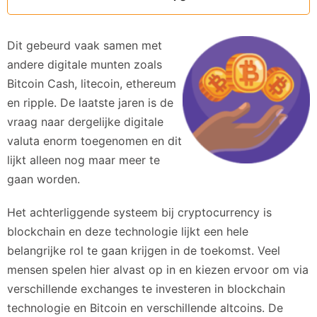
Dit gebeurd vaak samen met
andere digitale munten zoals
Bitcoin Cash, litecoin, ethereum
en ripple. De laatste jaren is de
vraag naar dergelijke digitale
valuta enorm toegenomen en dit
lijkt alleen nog maar meer te
gaan worden.
Het achterliggende systeem bij cryptocurrency is
blockchain en deze technologie lijkt een hele
belangrijke rol te gaan krijgen in de toekomst. Veel
mensen spelen hier alvast op in en kiezen ervoor om via
verschillende exchanges te investeren in blockchain
technologie en Bitcoin en verschillende altcoins. De