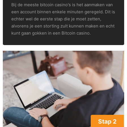
Bij de meeste bitcoin casino's is het aanmaken van
een account binnen enkele minuten geregeld. Dit is
echter wel de eerste stap die je moet zetten,
alvorens je een storting zult kunnen maken en echt
kunt gaan gokken in een Bitcoin casino.
Stap 2