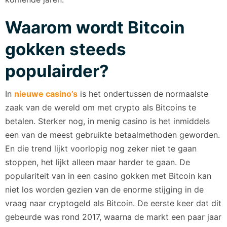
Waarom wordt Bitcoin
gokken steeds
populairder?
In
nieuwe casino’s
is het ondertussen de normaalste
zaak van de wereld om met crypto als Bitcoins te
betalen. Sterker nog, in menig casino is het inmiddels
een van de meest gebruikte betaalmethoden geworden.
En die trend lijkt voorlopig nog zeker niet te gaan
stoppen, het lijkt alleen maar harder te gaan. De
populariteit van in een casino gokken met Bitcoin kan
niet los worden gezien van de enorme stijging in de
vraag naar cryptogeld als Bitcoin. De eerste keer dat dit
gebeurde was rond 2017, waarna de markt een paar jaar