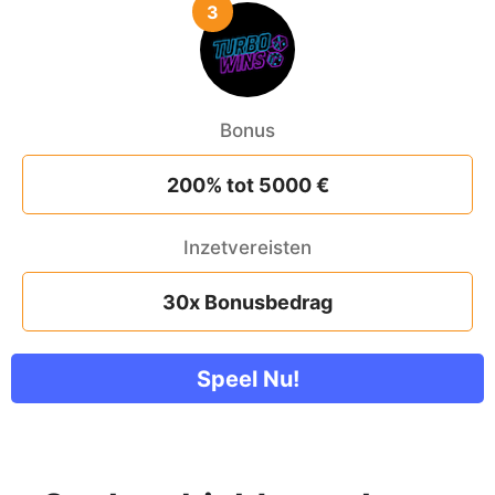
3
Bonus
200% tot 5000 €
Inzetvereisten
30x Bonusbedrag
Speel Nu!