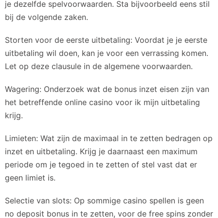
je dezelfde spelvoorwaarden. Sta bijvoorbeeld eens stil
bij de volgende zaken.
Storten voor de eerste uitbetaling: Voordat je je eerste
uitbetaling wil doen, kan je voor een verrassing komen.
Let op deze clausule in de algemene voorwaarden.
Wagering: Onderzoek wat de bonus inzet eisen zijn van
het betreffende online casino voor ik mijn uitbetaling
krijg.
Limieten: Wat zijn de maximaal in te zetten bedragen op
inzet en uitbetaling. Krijg je daarnaast een maximum
periode om je tegoed in te zetten of stel vast dat er
geen limiet is.
Selectie van slots: Op sommige casino spellen is geen
no deposit bonus in te zetten, voor de free spins zonder