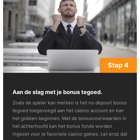
Stap 4
Aan de slag met je bonus tegoed.
Zoals de speler kan merken is het no deposit bonus
tegoed toegevoegd aan het casino account en kan
het gokken beginnen. Met de bonusvoorwaarden in
het achterhoofd kan het bonus fonds worden
ingezet voor je favoriete casino games. Let erop dat