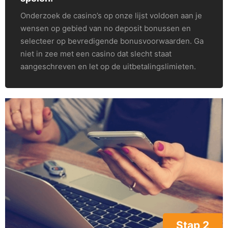
Onderzoek de casino’s op onze lijst voldoen aan je
wensen op gebied van no deposit bonussen en
selecteer op bevredigende bonusvoorwaarden. Ga
niet in zee met een casino dat slecht staat
aangeschreven en let op de uitbetalingslimieten.
Stap 2