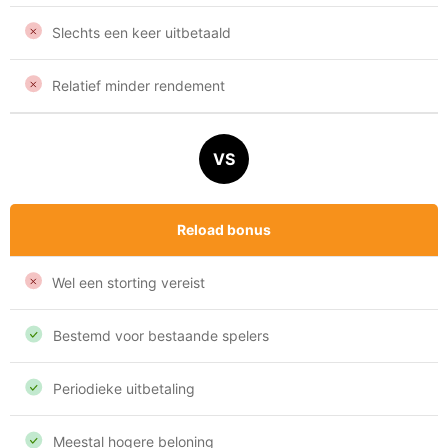
Slechts een keer uitbetaald
Relatief minder rendement
VS
Reload bonus
Wel een storting vereist
Bestemd voor bestaande spelers
Periodieke uitbetaling
Meestal hogere beloning