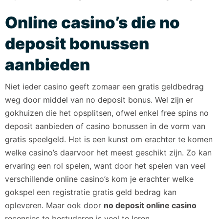
Online casino’s die no
deposit bonussen
aanbieden
Niet ieder casino geeft zomaar een gratis geldbedrag
weg door middel van no deposit bonus. Wel zijn er
gokhuizen die het opsplitsen, ofwel enkel free spins no
deposit aanbieden of casino bonussen in de vorm van
gratis speelgeld. Het is een kunst om erachter te komen
welke casino’s daarvoor het meest geschikt zijn. Zo kan
ervaring een rol spelen, want door het spelen van veel
verschillende online casino’s kom je erachter welke
gokspel een registratie gratis geld bedrag kan
opleveren. Maar ook door
no deposit online casino
recensies te bestuderen is veel te leren.