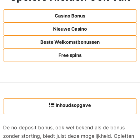
Casino Bonus
Nieuwe Casino
Beste Welkomstbonussen
Free spins
Inhoudsopgave
De no deposit bonus, ook wel bekend als de bonus
zonder storting, biedt juist deze mogelijkheid. Opletten