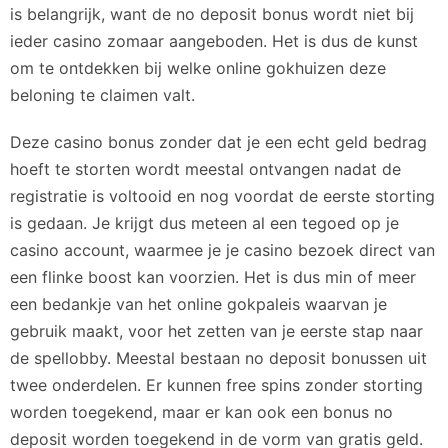
is belangrijk, want de no deposit bonus wordt niet bij
ieder casino zomaar aangeboden. Het is dus de kunst
om te ontdekken bij welke online gokhuizen deze
beloning te claimen valt.
Deze casino bonus zonder dat je een echt geld bedrag
hoeft te storten wordt meestal ontvangen nadat de
registratie is voltooid en nog voordat de eerste storting
is gedaan. Je krijgt dus meteen al een tegoed op je
casino account, waarmee je je casino bezoek direct van
een flinke boost kan voorzien. Het is dus min of meer
een bedankje van het online gokpaleis waarvan je
gebruik maakt, voor het zetten van je eerste stap naar
de spellobby. Meestal bestaan no deposit bonussen uit
twee onderdelen. Er kunnen free spins zonder storting
worden toegekend, maar er kan ook een bonus no
deposit worden toegekend in de vorm van gratis geld.