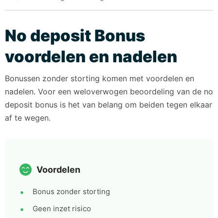
No deposit Bonus
voordelen en nadelen
Bonussen zonder storting komen met voordelen en
nadelen. Voor een weloverwogen beoordeling van de no
deposit bonus is het van belang om beiden tegen elkaar
af te wegen.
Voordelen
Bonus zonder storting
Geen inzet risico