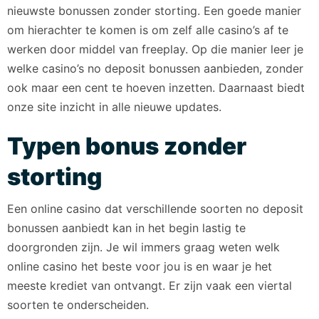
nieuwste bonussen zonder storting. Een goede manier
om hierachter te komen is om zelf alle casino’s af te
werken door middel van freeplay. Op die manier leer je
welke casino’s no deposit bonussen aanbieden, zonder
ook maar een cent te hoeven inzetten. Daarnaast biedt
onze site inzicht in alle nieuwe updates.
Typen bonus zonder
storting
Een online casino dat verschillende soorten no deposit
bonussen aanbiedt kan in het begin lastig te
doorgronden zijn. Je wil immers graag weten welk
online casino het beste voor jou is en waar je het
meeste krediet van ontvangt. Er zijn vaak een viertal
soorten te onderscheiden.