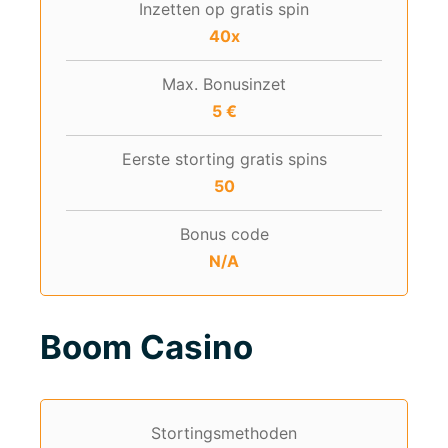
Inzetten op gratis spin
40x
Max. Bonusinzet
5 €
Eerste storting gratis spins
50
Bonus code
N/A
Boom Casino
Stortingsmethoden