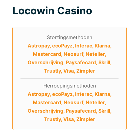
Locowin Casino
Stortingsmethoden
Astropay, ecoPayz, Interac, Klarna,
Mastercard, Neosurf, Neteller,
Overschrijving, Paysafecard, Skrill,
Trustly, Visa, Zimpler
Herroepingsmethoden
Astropay, ecoPayz, Interac, Klarna,
Mastercard, Neosurf, Neteller,
Overschrijving, Paysafecard, Skrill,
Trustly, Visa, Zimpler