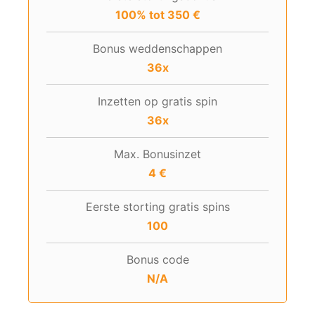
100% tot 350 €
Bonus weddenschappen
36x
Inzetten op gratis spin
36x
Max. Bonusinzet
4 €
Eerste storting gratis spins
100
Bonus code
N/A