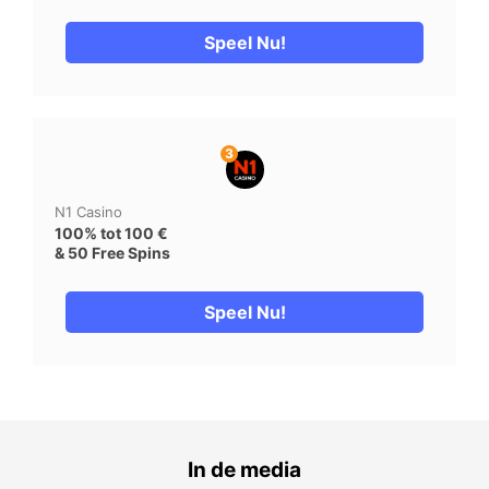
Speel Nu!
3
N1 Casino
100% tot 100 €
& 50 Free Spins
Speel Nu!
In de media