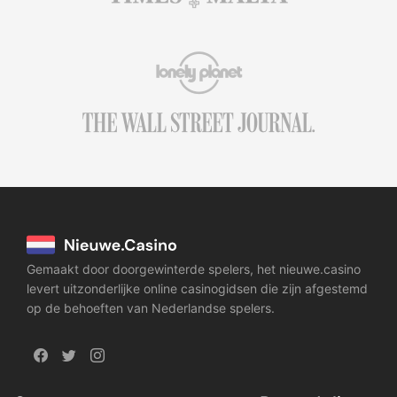
Gemaakt door doorgewinterde spelers, het nieuwe.casino
levert uitzonderlijke online casinogidsen die zijn afgestemd
op de behoeften van Nederlandse spelers.