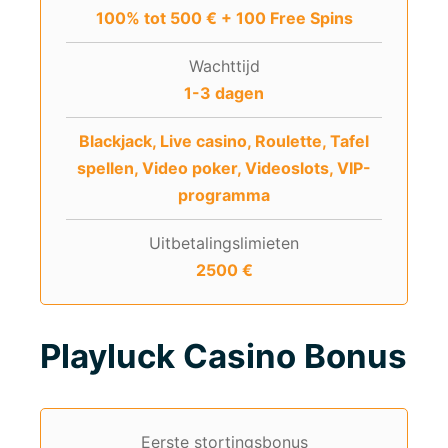
100% tot 500 € + 100 Free Spins
Wachttijd
1-3 dagen
Blackjack, Live casino, Roulette, Tafel
spellen, Video poker, Videoslots, VIP-
programma
Uitbetalingslimieten
2500 €
Playluck Casino Bonus
Eerste stortingsbonus